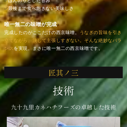
ほんのりとした甘み
✅
最後まで食べ飽きない美味しさ
✅
唯一無二の味噌が完成
完成したのがここだけの西京味噌。
うなぎの旨味を引き
立てながら、決して主張しすぎない。そんな絶妙なバラ
ンス
を実現。まさに唯一無二の西京味噌です。
匠其ノ三
技術
九十九里カネハチフーズの卓越した技術