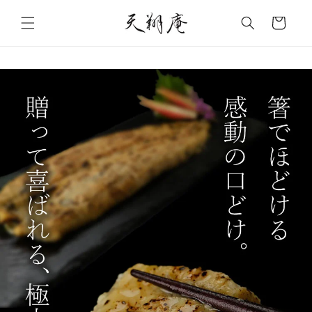
カ
ー
ツに
ト
進む