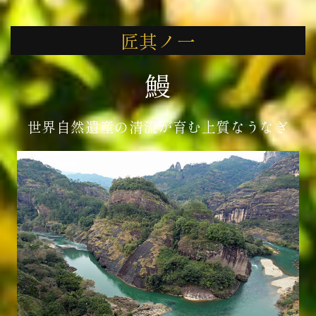
匠其ノ一
鰻
世界自然遺産の清流が育む上質なうなぎ