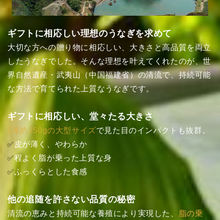
ギフトに相応しい理想のうなぎを求めて
大切な方への贈り物に相応しい、大きさと高品質を両立
したうなぎでした。そんな理想を叶えてくれたのが、世
界自然遺産・武夷山（中国福建省）の清流で、持続可能
な方法で育てられた上質なうなぎです。
ギフトに相応しい、堂々たる大きさ
1尾約250gの大型サイズ
で見た目のインパクトも抜群。
皮が薄く、やわらか
✅
程よく脂が乗った上質な身
✅
ふっくらとした食感
✅
他の追随を許さない品質の秘密
清流の恵みと持続可能な養殖により実現した、
脂の乗