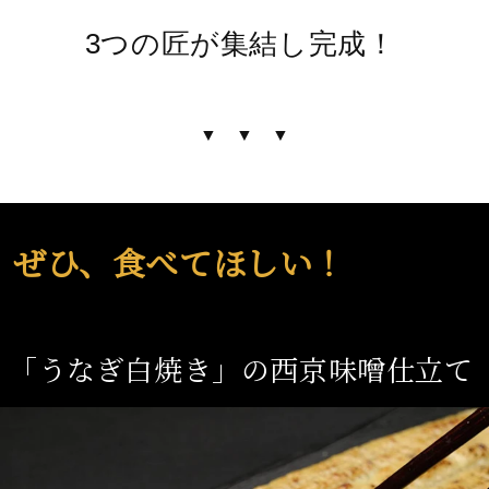
3つの匠が集結し完成！
▼ ▼ ▼
ぜひ、食べてほしい！
「うなぎ白焼き」の西京味噌仕立て