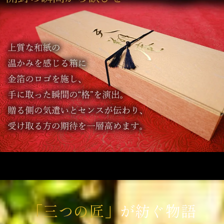
「三つの匠」
が紡ぐ物語