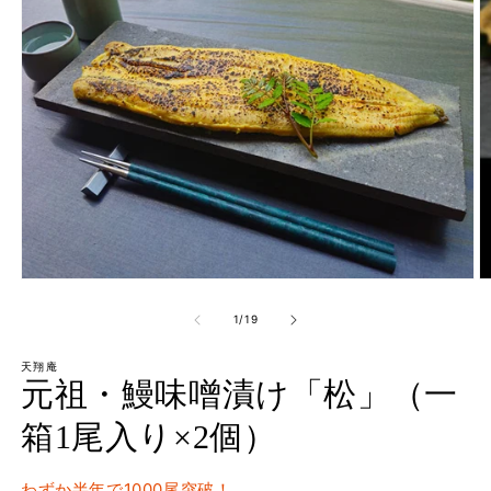
プ
モ
ー
の
1
/
19
ダ
ル
で
天翔庵
元祖・鰻味噌漬け「松」（一
メ
デ
ィ
箱1尾入り×2個）
ア
(1)
(2
を
わずか半年で1000尾突破！