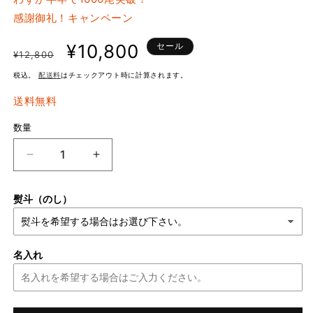
開
感謝御礼！キャンペーン
く
通
セ
¥10,800
セール
¥12,800
常
ー
税込。
配送料
はチェックアウト時に計算されます。
送料無料
価
ル
数量
格
価
格
元
元
祖・
祖・
鰻
鰻
熨斗（のし）
味
味
噌
噌
漬
漬
名入れ
け
け
「松」
「松」
（一
（一
箱
箱