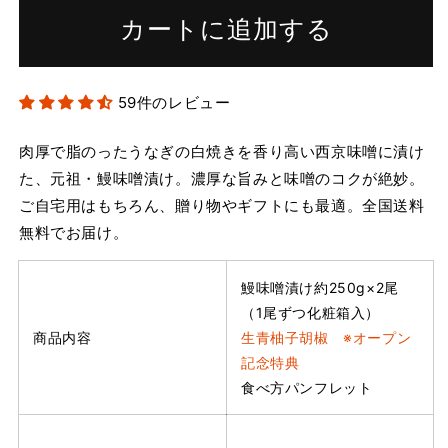
1
1
カートに追加する
尾
尾
入
入
り
り
59件のレビュー
×2
×2
個）
個）
肉厚で脂のったうなぎの白焼きを香り高い西京味噌に漬け
の
の
た、元祖・鰻味噌漬け。濃厚な旨みと味噌のコクが絶妙。
数
数
ご自宅用はもちろん、贈り物やギフトにも最適。全国送料
量
量
無料でお届け。
を
を
減
増
ら
や
鰻味噌漬け約250g×2尾
す
す
（1尾ずつ化粧箱入）
商品内容
生青柚子胡椒 ※オープン
記念特典
食べ方パンフレット