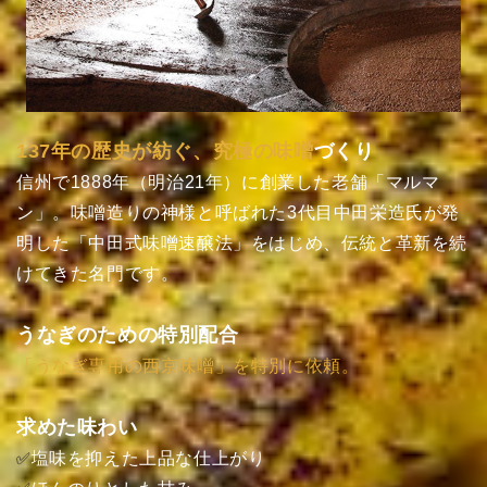
137年の歴史が紡ぐ、究極の味噌
づくり
信州で1888年（明治21年）に創業した老舗「マルマ
ン」。味噌造りの神様と呼ばれた3代目中田栄造氏が発
明した「中田式味噌速醸法」をはじめ、伝統と革新を続
けてきた名門です。
うなぎのための特別配合
「うなぎ専用の西京味噌」を特別に依頼。
求めた味わい
塩味を抑えた上品な仕上がり
✅