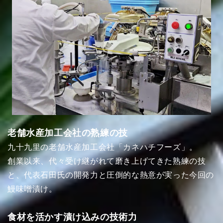
老舗水産加工会社の熟練の技
九十九里の老舗水産加工会社「カネハチフーズ」。
創業以来、代々受け継がれて磨き上げてきた熟練の技
と、代表石田氏の開発力と圧倒的な熱意が実った今回の
鰻味噌漬け。
食材を活かす漬け込みの技術力