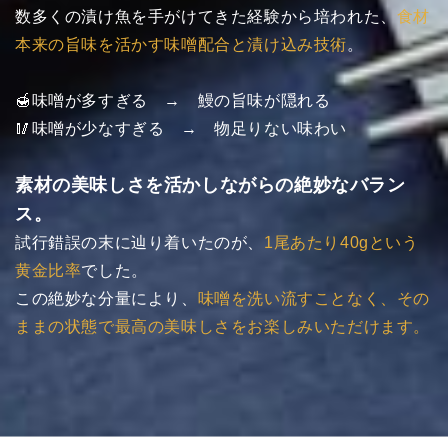
数多くの漬け魚を手がけてきた経験から培われた、
食材
本来の旨味を活かす味噌配合と漬け込み技術
。
🍯味噌が多すぎる → 鰻の旨味が隠れる
🥢味噌が少なすぎる → 物足りない味わい
素材の美味しさを活かしながらの絶妙なバラン
ス。
試行錯誤の末に辿り着いたのが、
1尾あたり40gという
黄金比率
でした。
この絶妙な分量により、
味噌を洗い流すことなく、その
ままの状態で最高の美味しさをお楽しみいただけます。